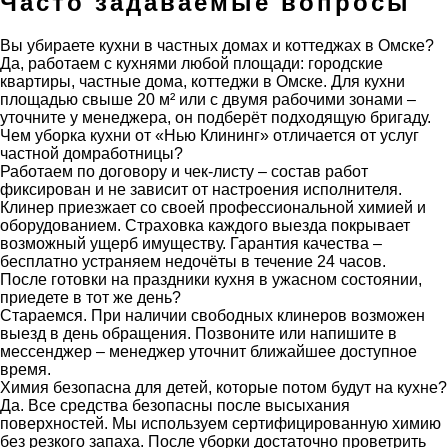
Часто задаваемые вопросы
Вы убираете кухни в частных домах и коттеджах в Омске?
Да, работаем с кухнями любой площади: городские
квартиры, частные дома, коттеджи в Омске. Для кухни
площадью свыше 20 м² или с двумя рабочими зонами –
уточните у менеджера, он подберёт подходящую бригаду.
Чем уборка кухни от «Нью Клининг» отличается от услуг
частной домработницы?
Работаем по договору и чек-листу – состав работ
фиксирован и не зависит от настроения исполнителя.
Клинер приезжает со своей профессиональной химией и
оборудованием. Страховка каждого выезда покрывает
возможный ущерб имуществу. Гарантия качества –
бесплатно устраняем недочёты в течение 24 часов.
После готовки на праздники кухня в ужасном состоянии,
приедете в тот же день?
Стараемся. При наличии свободных клинеров возможен
выезд в день обращения. Позвоните или напишите в
мессенджер – менеджер уточнит ближайшее доступное
время.
Химия безопасна для детей, которые потом будут на кухне?
Да. Все средства безопасны после высыхания
поверхностей. Мы используем сертифицированную химию
без резкого запаха. После уборки достаточно проветрить